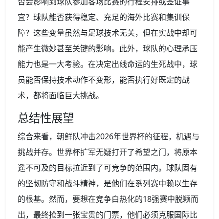
否会影响到球队参加客场比赛的行程安排或签证事
宜？球队能否获得稳定、充足的海外比赛和集训保
障？这些变量虽然与足球技术无关，但在实战中却可
能产生微妙甚至关键的影响。此外，球队的心理承压
能力也是一大考验。在决定出线命运的生死战中，球
员能否保持技术动作不变形，能否执行好既定的战
术，都将面临巨大挑战。
总结性展望
综合来看，朝鲜队冲击2026年世界杯的征程，机遇与
挑战并存。世界杯扩军无疑打开了希望之门，将原本
遥不可及的目标拉近到了可竞争的范围内。球队固有
的坚韧防守和战斗精神，是他们在系列赛中赖以生存
的根基。然而，要想在竞争白热化的18强赛中脱颖而
出，最终抢到一张宝贵的门票，他们必须克服国际比