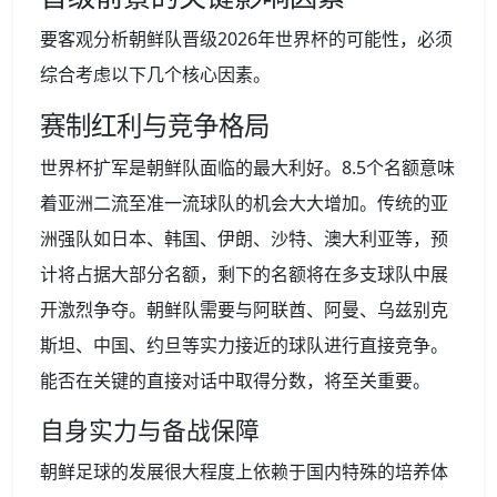
要客观分析朝鲜队晋级2026年世界杯的可能性，必须
综合考虑以下几个核心因素。
赛制红利与竞争格局
世界杯扩军是朝鲜队面临的最大利好。8.5个名额意味
着亚洲二流至准一流球队的机会大大增加。传统的亚
洲强队如日本、韩国、伊朗、沙特、澳大利亚等，预
计将占据大部分名额，剩下的名额将在多支球队中展
开激烈争夺。朝鲜队需要与阿联酋、阿曼、乌兹别克
斯坦、中国、约旦等实力接近的球队进行直接竞争。
能否在关键的直接对话中取得分数，将至关重要。
自身实力与备战保障
朝鲜足球的发展很大程度上依赖于国内特殊的培养体