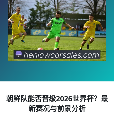
朝鲜队能否晋级2026世界杯？最
新赛况与前景分析