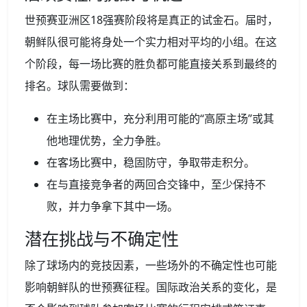
世预赛亚洲区18强赛阶段将是真正的试金石。届时，
朝鲜队很可能将身处一个实力相对平均的小组。在这
个阶段，每一场比赛的胜负都可能直接关系到最终的
排名。球队需要做到：
在主场比赛中，充分利用可能的“高原主场”或其
他地理优势，全力争胜。
在客场比赛中，稳固防守，争取带走积分。
在与直接竞争者的两回合交锋中，至少保持不
败，并力争拿下其中一场。
潜在挑战与不确定性
除了球场内的竞技因素，一些场外的不确定性也可能
影响朝鲜队的世预赛征程。国际政治关系的变化，是